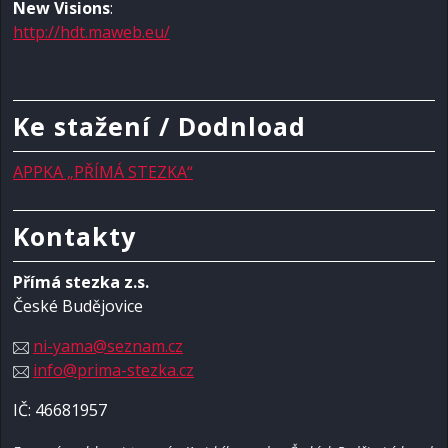
New Visions
:
http://hdt.maweb.eu/
Ke stažení / Dodnload
APPKA „PŘÍMÁ STEZKA“
Kontakty
Přímá stezka z.s.
České Budějovice
ni-yama@seznam.cz
info@prima-stezka.cz
IČ: 46681957