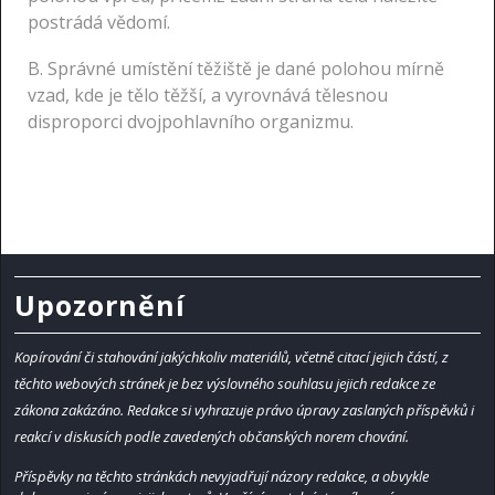
postrádá vědomí.
B. Správné umístění těžiště je dané polohou mírně
vzad, kde je tělo těžší, a vyrovnává tělesnou
disproporci dvojpohlavního organizmu.
Upozornění
Kopírování či stahování jakýchkoliv materiálů, včetně citací jejich částí, z
těchto webových stránek je bez výslovného souhlasu jejich redakce ze
zákona zakázáno.
Redakce si vyhrazuje právo úpravy zaslaných příspěvků i
reakcí v diskusích podle zavedených občanských norem chování.
Příspěvky na těchto stránkách nevyjadřují názory redakce, a obvykle