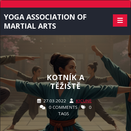
Skip
to
YOGA ASSOCIATION OF
content
MARTIAL ARTS
KOTNÍK A
TĚŽIŠTĚ
27.03.2022
KICUNE
0 COMMENTS
0
TAGS