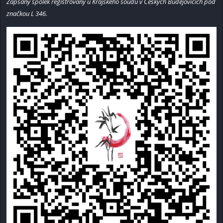
Zapsaný spolek registrovaný u Krajského soudu v Českých Budějovicích pod
značkou L 346.