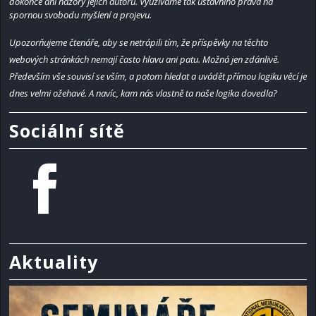
dokonce ani názory jejich autorů. Využíváme tak ústavního práva na
spornou svobodu myšlení a projevu.
Upozorňujeme čtenáře, aby se netrápili tím, že příspěvky na těchto
webových stránkách nemají často hlavu ani patu. Možná jen zdánlivě.
Především vše souvisí se vším, a potom hledat a uvádět přímou logiku věcí je
dnes velmi ožehavé. A navíc, kam nás vlastně ta naše logika dovedla?
Sociální sítě
Aktuality