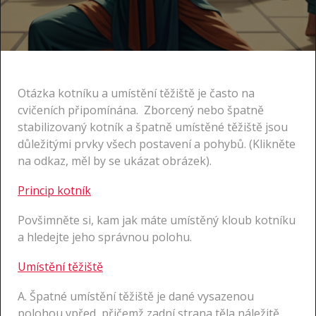
Otázka kotníku a umístění těžiště je často na
cvičeních připomínána. Zborcený nebo špatně
stabilizovaný kotník a špatně umístěné těžiště jsou
důležitými prvky všech postavení a pohybů. (Klikněte
na odkaz, měl by se ukázat obrázek).
Princip kotník
Povšimněte si, kam jak máte umístěný kloub kotníku
a hledejte jeho správnou polohu.
Umístění těžiště
A. Špatné umístění těžiště je dané vysazenou
polohou vpřed, přičemž zadní strana těla náležitě