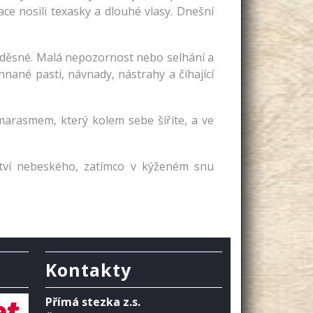
ce nosili texasky a dlouhé vlasy. Dnešní
a děsné. Malá nepozornost nebo selhání a
ehnané pasti, návnady, nástrahy a číhající
marasmem, který kolem sebe šíříte, a ve
vství nebeského, zatímco v kýženém snu
Kontakty
Přímá stezka z.s.