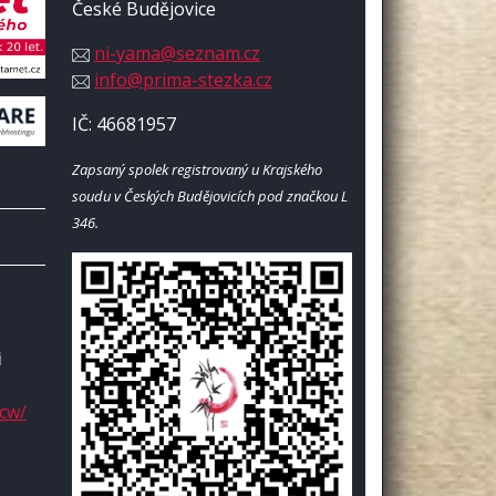
České Budějovice
ni-yama@seznam.cz
info@prima-stezka.cz
IČ: 46681957
Zapsaný spolek registrovaný u Krajského
soudu v Českých Budějovicích pod značkou L
346.
i
/cw/