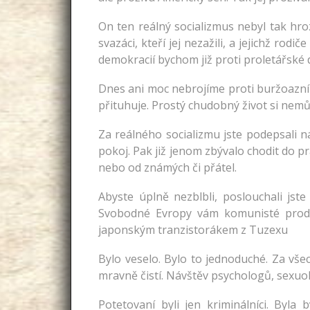
On ten reálný socializmus nebyl tak hro
svazáci, kteří jej nezažili, a jejichž ro
demokracií bychom již proti proletářské d
Dnes ani moc nebrojíme proti buržoazní 
přituhuje. Prostý chudobný život si nemů
Za reálného socializmu jste podepsali n
pokoj. Pak již jenom zbývalo chodit do pr
nebo od známých či přátel.
Abyste úplně nezblbli, poslouchali jste 
Svobodné Evropy vám komunisté prodáv
japonským tranzistorákem z Tuzexu
Bylo veselo. Bylo to jednoduché. Za vše
mravně čistí. Návštěv psychologů, sexuol
Potetovaní byli jen kriminálníci. Byla