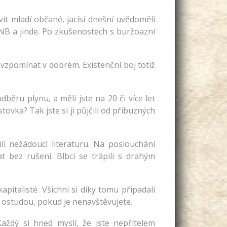
it mladí občané, jacísi dnešní uvědomělí
, SNB a jinde. Po zkušenostech s buržoazní
vzpomínat v dobrém. Existenční boj totiž
ěru plynu, a měli jste na 20 či více let
ovka? Tak jste si ji půjčili od příbuzných
řili nežádoucí literaturu. Na poslouchání
bez rušení. Blbci se trápili s drahým
italisté. Všichni si díky tomu připadali
e ostudou, pokud je nenavštěvujete.
Každý si hned myslí, že jste nepřítelem