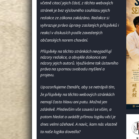
včetně citací jejich částí, z těchto webových
stránek je bez výslovného souhlasu jejich
redakce ze zákona zakázáno.
Redakce si
vyhrazuje právo úpravy zaslaných příspěvků i
reakcí v diskusích podle zavedených
občanských norem chování.
Příspěvky na těchto stránkách nevyjadřují
názory redakce, a obvykle dokonce ani
názory jejich autorů. Využíváme tak ústavního
práva na spornou svobodu myšlení a
projevu.
Upozorňujeme čtenáře, aby se netrápili tím,
že příspěvky na těchto webových stránkách
nemají často hlavu ani patu. Možná jen
zdánlivě. Především vše souvisí se vším, a
potom hledat a uvádět přímou logiku věcí je
dnes velmi ožehavé. A navíc, kam nás vlastně
ta naše logika dovedla?