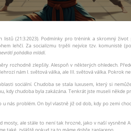
em lehčí. Za socializmu trpěli nejvíce tzv. komunisté (pok
 nevrátí pohádka mládí.
ry rozhodně zlepšily. Alespoň v některých ohledech. Pře
rozí nám I. světová válka, ale III. světová válka. Pokrok nel
oblasti sociální. Chudoba se stala luxusem, který si nemůž
mu, kdy chudoba byla zakázána. Tenkrát jste museli někde pr
 u nás problém. On byl vlastně již od dob, kdy po zemi chodi
od mosty, ale stále to není tak hrozné, jako v naší vysněné 
váme také, zvláště pokud za to máme dobře zaplaceno.