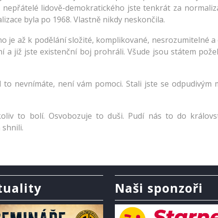
nepřátelé lidově-demokratického jste tenkrát za normaliza
lizace byla po 1968. Vlastně nikdy neskončila.
no je až k podělání složité, komplikované, nesrozumitelné 
ání a již jste existenční boj prohráli. Všude jsou státem pož
 to nevnímáte, není vám pomoci. Stali jste se odpudivým 
oliv to bolí. Osvobozuje to duši. Pudí nás to do králo
hnili.
tuality
Naši sponzoři