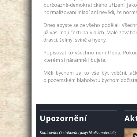
buržoazně-demokratického zřízení. Jako 
normalizovaní mladí ani nevědí, že norma
Dnes abyste se ze všeho podělali. Všech
již vás mají čerti na vidlích. Malé zaváh
dravci, šelmy, svině a hyeny.
Popisovat to všechno není třeba. Pokud
kterém si náramně libujete.
Měli bychom za to vše být vděční, ačk
o pozemském blahobytu bychom dočista s
Upozornění
Ak
Kopírování či stahování jakýchkoliv materiálů,