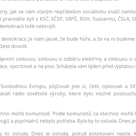
zný, jak se nám starým nepřátelům socialismu snaží namluv
diče i prarodiče byli v KSČ, SČSP, SRPŠ, ROH, Svazarmu, ČSLA
emokracii tolik nebrojili.
demokracii. Je nám jasné, že bude hůře, a že na ni budeme 
žete dovolit.
ájemní smlouvu, smlouvu o odběru elektřiny a smlouvu o odb
áce, sportovat a na pivo. Scházela vám týden před výplatou st
Svobodnou Evropu, půjčovali jste si, četli, opisovali a ší
ali rádio sovětské výroby, které bylo možné poslouchat 
chno mohli komunisté. Podle komunistů za všechno mohli kap
ogů a psychiatrů nebylo potřeba. Byla by to ostuda. Dnes j
 by to ostuda. Dnes je ostuda, pokud potetovaní nejste. 