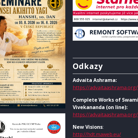
Odkazy
Advaita Ashrama:
https://advaitaashrama.org/
Complete Works of Swam
Vivekananda (on line):
https://advaitaashrama.org
New Visions
:
http://hdt.maweb.eu/