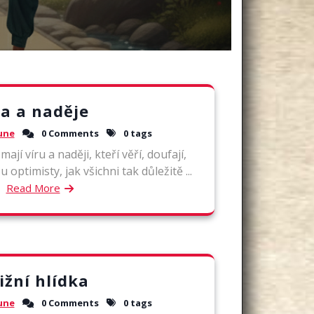
ra a naděje
une
0 Comments
0 tags
mají víru a naději, kteří věří, doufají,
 optimisty, jak všichni tak důležitě ...
Read More
ižní hlídka
une
0 Comments
0 tags