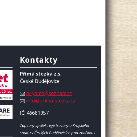
Kontakty
Přímá stezka z.s.
České Budějovice
ni-yama@seznam.cz
info@prima-stezka.cz
IČ: 46681957
Zapsaný spolek registrovaný u Krajského
soudu v Českých Budějovicích pod značkou L