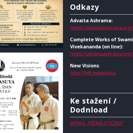
Odkazy
Advaita Ashrama:
https://advaitaashrama.org/
Complete Works of Swam
Vivekananda (on line):
https://advaitaashrama.org
New Visions
:
http://hdt.maweb.eu/
Ke stažení /
Dodnload
APPKA „PŘÍMÁ STEZKA“