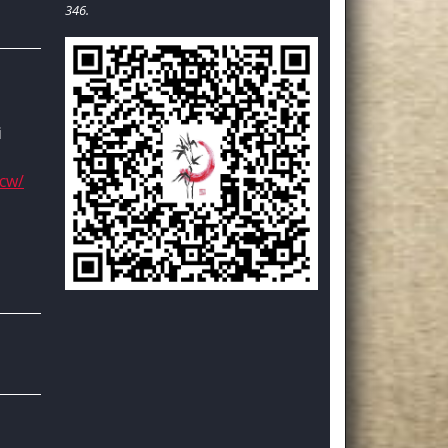
346.
i
/cw/