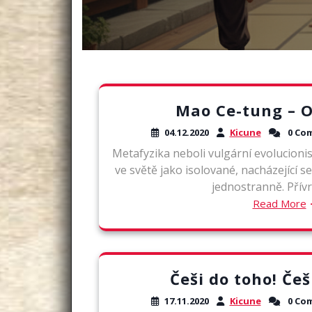
Mao Ce-tung – O
04.12.2020
Kicune
0 Co
Metafyzika neboli vulgární evolucion
ve světě jako isolované, nacházející s
jednostranně. Přívrž
Read More
Češi do toho! Češ
17.11.2020
Kicune
0 Co