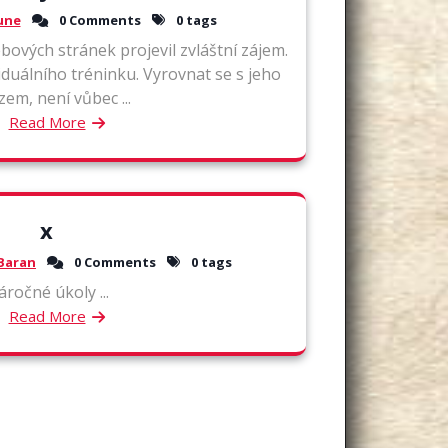
une
0 Comments
0 tags
bových stránek projevil zvláštní zájem.
iduálního tréninku. Vyrovnat se s jeho
em, není vůbec ...
Read More
x
Baran
0 Comments
0 tags
ročné úkoly ...
Read More