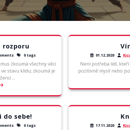
 rozporu
Ví
mments
0 tags
01.12.2020
Kic
ismus zkoumá všechny věci
Není potřeba lidí, kteří 
e ve stavu klidu; zkoumá je
pozitivně myslí nebo jsou
enci ...
i do sebe!
Kn
mments
0 tags
17.11.2020
Kic