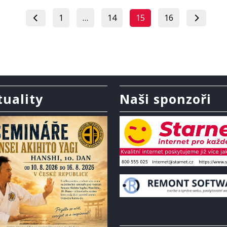
Stránkování
Page
Page
Page
Page
1
…
14
15
16
příspěvků
tuality
Naši sponzoři