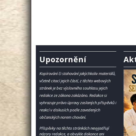
Upozornění
Ak
Kopírování či stahování jakýchkoliv materiálů,
včetně citací jejich částí, z těchto webových
stránek je bez výslovného souhlasu jejich
redakce ze zákona zakázáno.
Redakce si
vyhrazuje právo úpravy zaslaných příspěvků i
reakcí v diskusích podle zavedených
občanských norem chování.
Příspěvky na těchto stránkách nevyjadřují
názory redakce, a obvykle dokonce ani