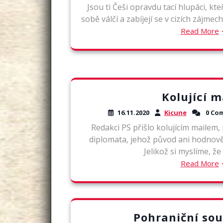
Jsou ti Češi opravdu tací hlupáci, kte
sobě válčí a zabíjejí se v cizích zájmec
Read More
Kolující m
16.11.2020
Kicune
0 Co
Redakci PS přišlo kolujícím mailem
diplomata, jehož původ ani hodnov
Jelikož si myslíme, že 
Read More
Pohraniční sou