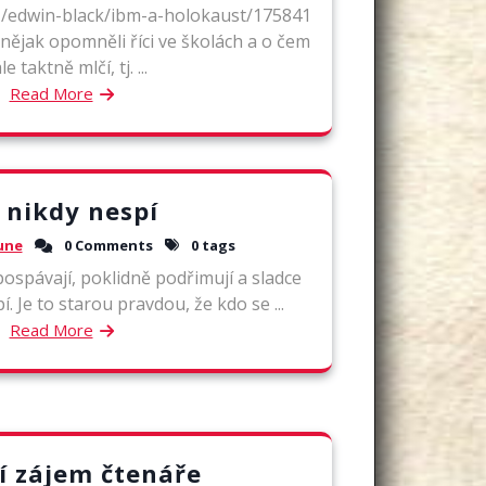
z/edwin-black/ibm-a-holokaust/175841
nějak opomněli říci ve školách a o čem
le taktně mlčí, tj. ...
Read More
 nikdy nespí
une
0 Comments
0 tags
ospávají, poklidně podřimují a sladce
í. Je to starou pravdou, že kdo se ...
Read More
í zájem čtenáře