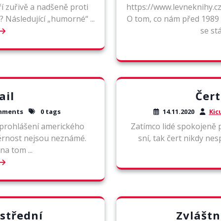
ří zuřivě a nadšeně proti
https://www.levneknihy.c
h? Následující „humorné“ ...
O tom, co nám před 1989 
se stá
ail
Čert
mments
0 tags
14.11.2020
Kic
, prohlášení amerického
Zatímco lidé spokojeně p
ěrnost nejsou neznámé.
sní, tak čert nikdy nesp
na tom ...
střední
Zvláštn