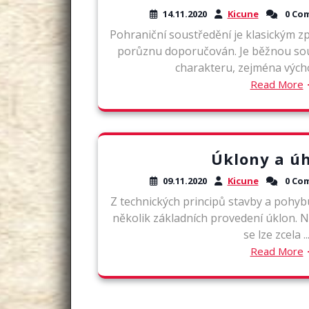
14.11.2020
Kicune
0 Co
Pohraniční soustředění je klasickým z
porůznu doporučován. Je běžnou sou
charakteru, zejména východn
Read More
Úklony a ú
09.11.2020
Kicune
0 Co
Z technických principů stavby a pohybu
několik základních provedení úklon. 
se lze zcela ..
Read More