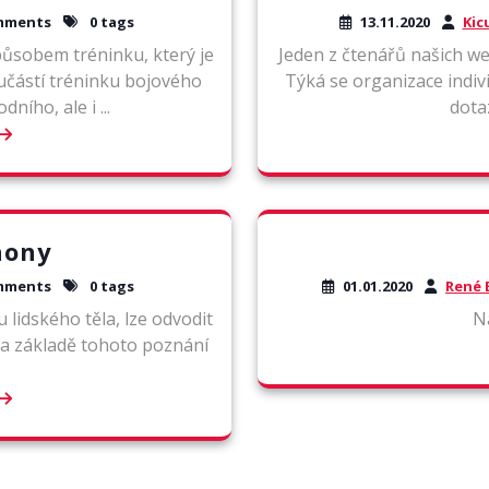
mments
0 tags
13.11.2020
Kic
působem tréninku, který je
Jeden z čtenářů našich we
částí tréninku bojového
Týká se organizace indiv
ího, ale i ...
dotaz
hony
mments
0 tags
01.01.2020
René 
 lidského těla, lze odvodit
Ná
Na základě tohoto poznání
.